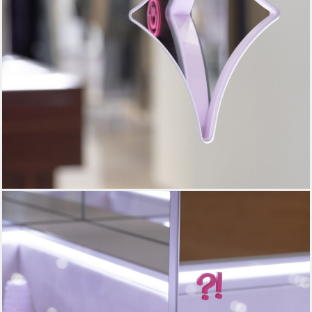
ПОЛНОЕ ПОРТФОЛИО
ПО ЗАПРОСУ
↳
HELL0@NESNOV.STUDIO
+7 (926) 373 23 26
2020 - 2025
C
PRIVACY POLICY
CAREFULLY MADE
DESIGNED KAZAK